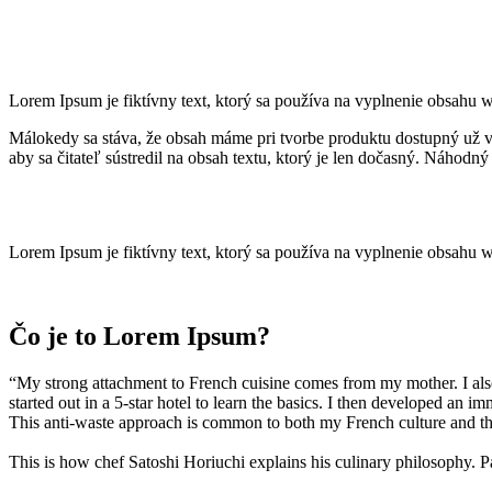
Lorem Ipsum je fiktívny text, ktorý sa používa na vyplnenie obsahu 
Málokedy sa stáva, že obsah máme pri tvorbe produktu dostupný už v 
aby sa čitateľ sústredil na obsah textu, ktorý je len dočasný. Náhod
Lorem Ipsum je fiktívny text, ktorý sa používa na vyplnenie obsahu 
Čo je to Lorem Ipsum?
“My strong attachment to French cuisine comes from my mother. I also 
started out in a 5-star hotel to learn the basics. I then developed an im
This anti-waste approach is common to both my French culture and that
This is how chef Satoshi Horiuchi explains his culinary philosophy. Pa