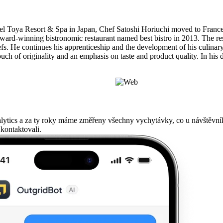
 Hotel Toya Resort & Spa in Japan, Chef Satoshi Horiuchi moved to Franc
award-winning bistronomic restaurant named best bistro in 2013. The rest
fs. He continues his apprenticeship and the development of his culinary
uch of originality and an emphasis on taste and product quality. In his 
alytics a za ty roky máme změřeny všechny vychytávky, co u návštěvní
 kontaktovali.