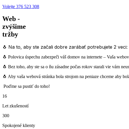
Volejte 376 523 308
Web -
zvýšime
tržby
🐧 Na to, aby ste začali dobre zarábať potrebujete 2 veci
🐧 Polovica úspechu zabezpeči váš domov na internete – Vaša webová
🐧 Bez toho, aby ste sa o ňu zásadne počas rokov starali vie vám neus
🐧 Aby vaša webová stránka bola strojom na peniaze chceme aby bol
Poďme sa pustiť do toho!
16
Let zkušeností
300
Spokojené klienty