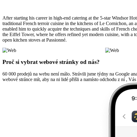
After starting his career in high-end catering at the 5-star Windsor
traditional French terroir cuisine in the kitchens of Le Cornichon, an 
enabled him to quickly acquire the techniques and skills of French che
the Eiffel Tower, where he offers refined yet modern cuisine, with a to
open kitchen stoves at Passionné.
Proč si vybrat webové stránky od nás?
60 000 prodejů na webu není málo. Strávili jsme týdny na Google an
webové stránce mít, aby na ni lidé přišli a namísto odchodu z ní , Vás