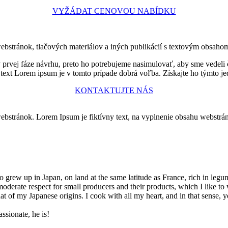
VYŽÁDAT CENOVOU NABÍDKU
webstránok, tlačových materiálov a iných publikácií s textovým obsaho
prvej fáze návrhu, preto ho potrebujeme nasimulovať, aby sme vedeli 
ný text Lorem ipsum je v tomto prípade dobrá voľba. Získajte ho týmto
KONTAKTUJTE NÁS
webstránok. Lorem Ipsum je fiktívny text, na vyplnenie obsahu webstrá
grew up in Japan, on land at the same latitude as France, rich in legu
moderate respect for small producers and their products, which I like to w
 of my Japanese origins. I cook with all my heart, and in that sense, yo
ssionate, he is!