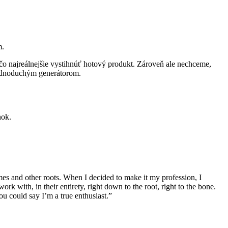
m.
čo najreálnejšie vystihnúť hotový produkt. Zároveň ale nechceme,
 jednoduchým generátorom.
nok.
mes and other roots. When I decided to make it my profession, I
ork with, in their entirety, right down to the root, right to the bone.
u could say I’m a true enthusiast.”