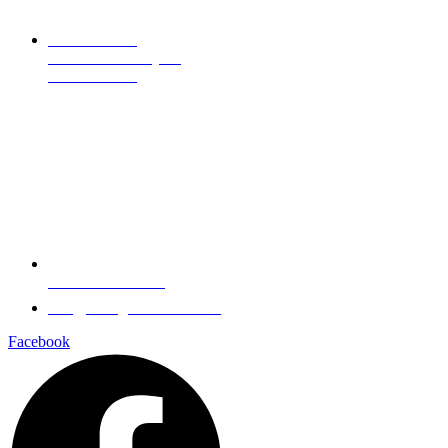
Hotel Gabreta
Americké armády 73
Sušice 342 01
+420 376 523 308
info@hotelgabretasusice.cz
Facebook