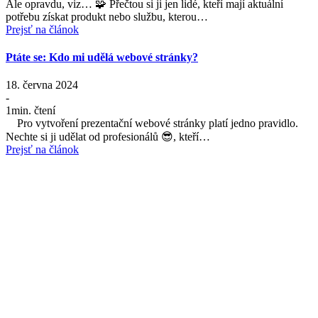
Ale opravdu, viz… 🧩 Přečtou si ji jen lidé, kteří mají aktuální
potřebu získat produkt nebo službu, kterou…
Prejsť na článok
Ptáte se: Kdo mi udělá webové stránky?
18. června 2024
-
1
min. čtení
Pro vytvoření prezentační webové stránky platí jedno pravidlo.
Nechte si ji udělat od profesionálů 😎, kteří…
Prejsť na článok
Máte zájem o naše služby?
Kontaktujte nás