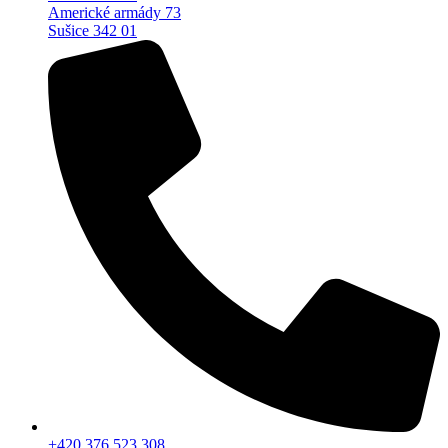
Americké armády 73
Sušice 342 01
+420 376 523 308