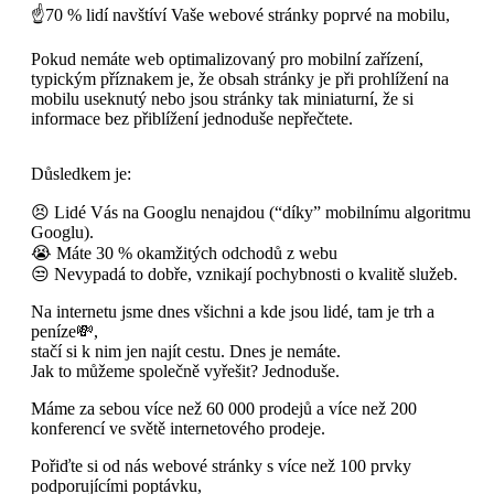
☝70 % lidí navštíví Vaše webové stránky poprvé na mobilu,
Pokud nemáte web optimalizovaný pro mobilní zařízení,
typickým příznakem je, že obsah stránky je při prohlížení na
mobilu useknutý nebo jsou stránky tak miniaturní, že si
informace bez přiblížení jednoduše nepřečtete.
Důsledkem je:
😣 Lidé Vás na Googlu nenajdou (“díky” mobilnímu algoritmu
Googlu).
😭 Máte 30 % okamžitých odchodů z webu
😒 Nevypadá to dobře, vznikají pochybnosti o kvalitě služeb.
Na internetu jsme dnes všichni a kde jsou lidé, tam je trh a
peníze💸,
stačí si k nim jen najít cestu. Dnes je nemáte.
Jak to můžeme společně vyřešit? Jednoduše.
Máme za sebou více než 60 000 prodejů a více než 200
konferencí ve světě internetového prodeje.
Pořiďte si od nás webové stránky s více než 100 prvky
podporujícími poptávku,